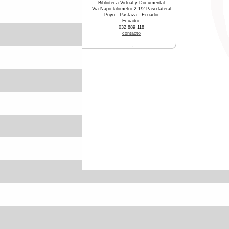
Biblioteca Virtual y Documental
Via Napo kilometro 2 1/2 Paso lateral
Puyo - Pastaza - Ecuador
Ecuador
032 889 118
contacto