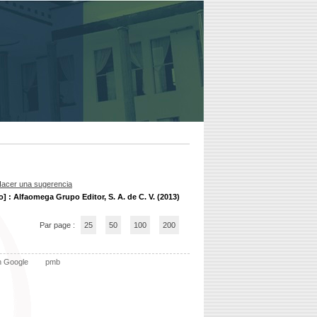
acer una sugerencia
] : Alfaomega Grupo Editor, S. A. de C. V. (2013)
Par page :
25
50
100
200
n Google
pmb