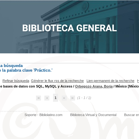
la búsqueda
la palabra clave
'Práctico.'
Refinar búsqueda
Générer le flux rss de la recherche
Lien permanent de la recherche
H
de bases de datos con SQL, MySQL y Access
/
Orbegozo Arana, Borja
/ México [México
1
(1 - 1 / 1)
Soporte - Bibliolatino.com
Biblioteca Virtual y Documental
Buscar e