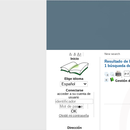
A-
A
A+
New search
Inicio
Resultado de 
1
búsqueda de 
Elige idioma
Gestión 
Conectarse
acceder a su cuenta de
usuario
Olvidé mi contraseña
Dirección