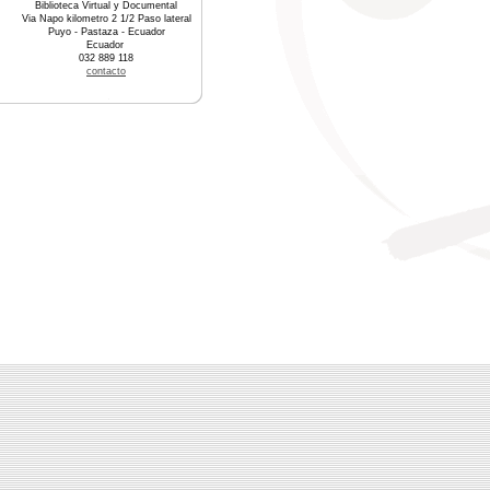
Biblioteca Virtual y Documental
Via Napo kilometro 2 1/2 Paso lateral
Puyo - Pastaza - Ecuador
Ecuador
032 889 118
contacto