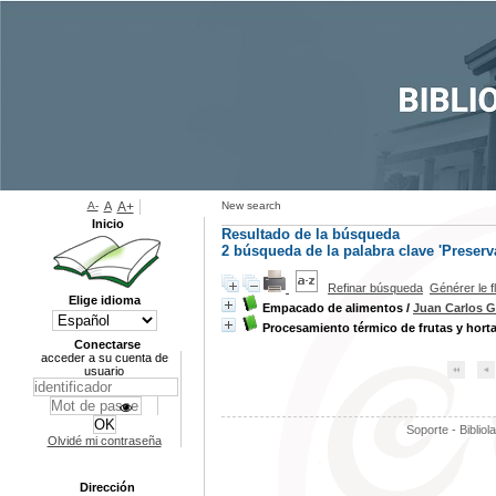
A-
A
A+
New search
Inicio
Resultado de la búsqueda
2
búsqueda de la palabra clave
'Preserv
Refinar búsqueda
Générer le f
Elige idioma
Empacado de alimentos
/
Juan Carlos G
Procesamiento térmico de frutas y horta
Conectarse
acceder a su cuenta de
usuario
Soporte - Bibliol
Olvidé mi contraseña
Dirección