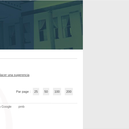
acer una sugerencia
Par page :
25
50
100
200
n Google
pmb