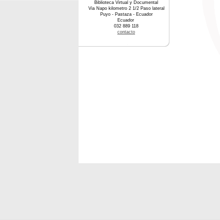
Biblioteca Virtual y Documental
Via Napo kilometro 2 1/2 Paso lateral
Puyo - Pastaza - Ecuador
Ecuador
032 889 118
contacto