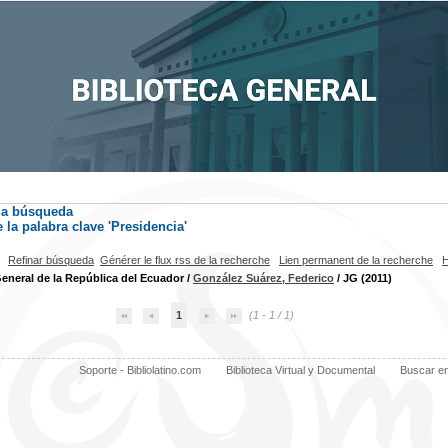
la búsqueda
la palabra clave
'Presidencia'
Refinar búsqueda
Générer le flux rss de la recherche
Lien permanent de la recherche
H
General de la República del Ecuador
/
González Suárez, Federico
/ JG (2011)
1
(1 - 1 / 1)
Soporte - Bibliolatino.com
Biblioteca Virtual y Documental
Buscar e