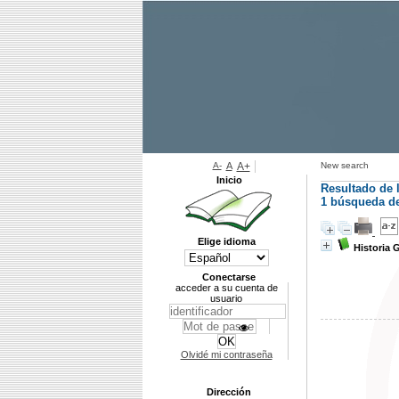
A-
A
A+
New search
Inicio
Resultado de 
1
búsqueda de 
Elige idioma
Historia 
Conectarse
acceder a su cuenta de
usuario
Olvidé mi contraseña
Dirección