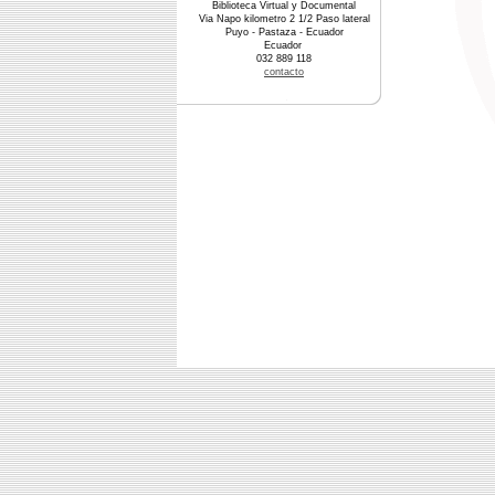
Biblioteca Virtual y Documental
Via Napo kilometro 2 1/2 Paso lateral
Puyo - Pastaza - Ecuador
Ecuador
032 889 118
contacto