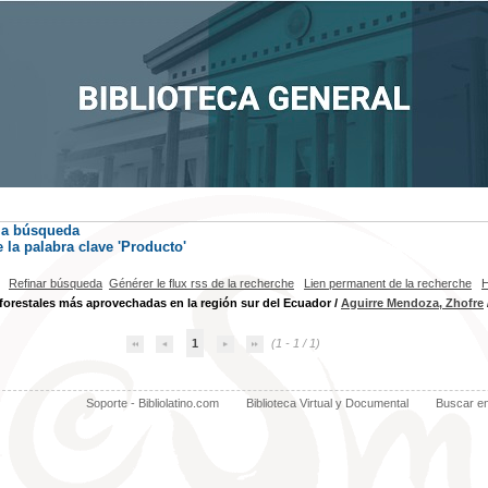
la búsqueda
la palabra clave
'Producto'
Refinar búsqueda
Générer le flux rss de la recherche
Lien permanent de la recherche
H
forestales más aprovechadas en la región sur del Ecuador
/
Aguirre Mendoza, Zhofre
1
(1 - 1 / 1)
Soporte - Bibliolatino.com
Biblioteca Virtual y Documental
Buscar e