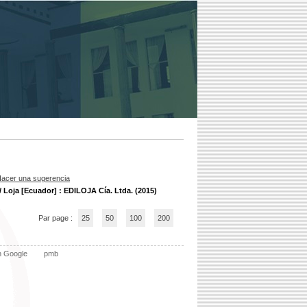
acer una sugerencia
/ Loja [Ecuador] : EDILOJA Cía. Ltda. (2015)
Par page :
25
50
100
200
n Google
pmb