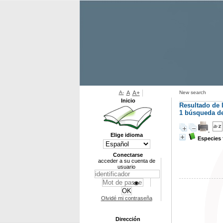
A-
A
A+
New search
Inicio
Resultado de 
1
búsqueda de 
Elige idioma
Especies 
Conectarse
acceder a su cuenta de
usuario
Olvidé mi contraseña
Dirección