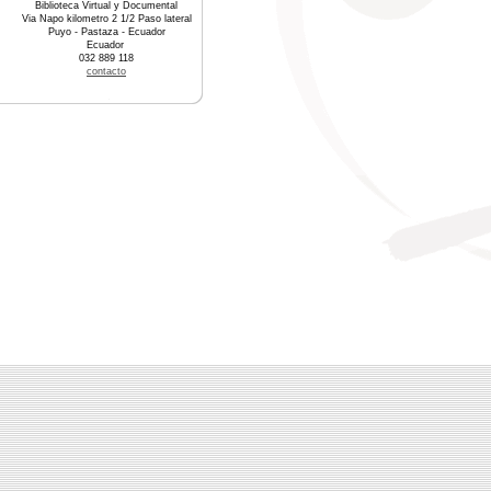
Biblioteca Virtual y Documental
Via Napo kilometro 2 1/2 Paso lateral
Puyo - Pastaza - Ecuador
Ecuador
032 889 118
contacto