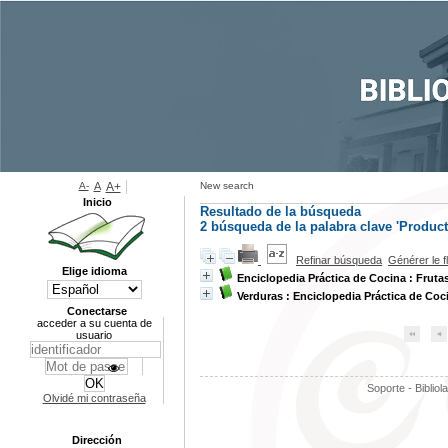
A-
A
A+
New search
Inicio
Resultado de la búsqueda
2
búsqueda de la palabra clave
'Product
Refinar búsqueda
Générer le f
Elige idioma
Enciclopedia Práctica de Cocina : Fruta
Verduras : Enciclopedia Práctica de Coc
Conectarse
acceder a su cuenta de
usuario
Soporte - Bibliol
Olvidé mi contraseña
Dirección