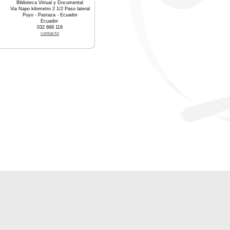
Biblioteca Virtual y Documental
Via Napo kilometro 2 1/2 Paso lateral
Puyo - Pastaza - Ecuador
Ecuador
032 889 118
contacto