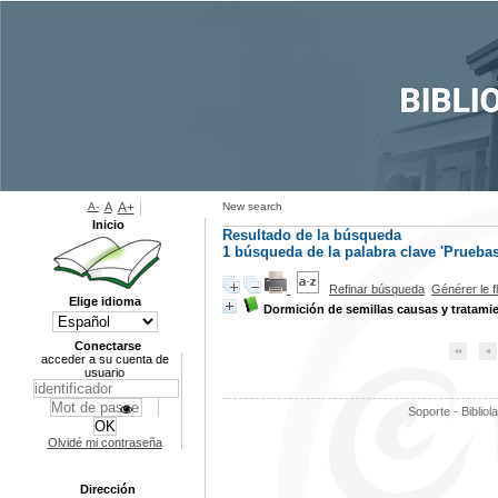
A-
A
A+
New search
Inicio
Resultado de la búsqueda
1
búsqueda de la palabra clave
'Pruebas
Refinar búsqueda
Générer le f
Elige idioma
Dormición de semillas causas y tratami
Conectarse
acceder a su cuenta de
usuario
Soporte - Bibliol
Olvidé mi contraseña
Dirección