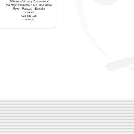
Biblioteca Virtual y Documental
Via Napo kilometro 2 1/2 Paso lateral
Puyo - Pastaza - Ecuador
Ecuador
032 889 118
contacto