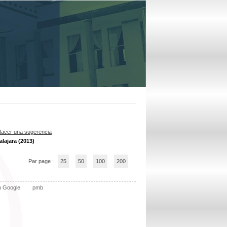
acer una sugerencia
lajara (2013)
Par page :
25
50
100
200
n Google
pmb