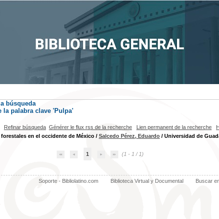
la búsqueda
la palabra clave
'Pulpa'
Refinar búsqueda
Générer le flux rss de la recherche
Lien permanent de la recherche
H
forestales en el occidente de México
/
Salcedo Pérez, Eduardo
/ Universidad de Guada
1
(1 - 1 / 1)
Soporte - Bibliolatino.com
Biblioteca Virtual y Documental
Buscar e