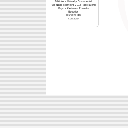
Biblioteca Virtual y Documental
Via Napo kilometro 2 1/2 Paso lateral
Puyo - Pastaza - Ecuador
Ecuador
032 889 118
contacto