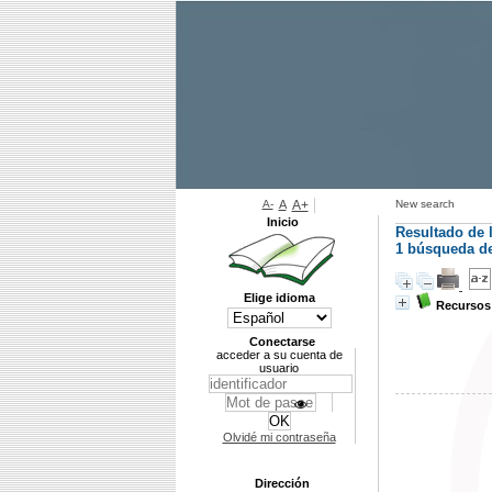
A-
A
A+
New search
Inicio
Resultado de 
1
búsqueda de 
Elige idioma
Recursos 
Conectarse
acceder a su cuenta de
usuario
Olvidé mi contraseña
Dirección