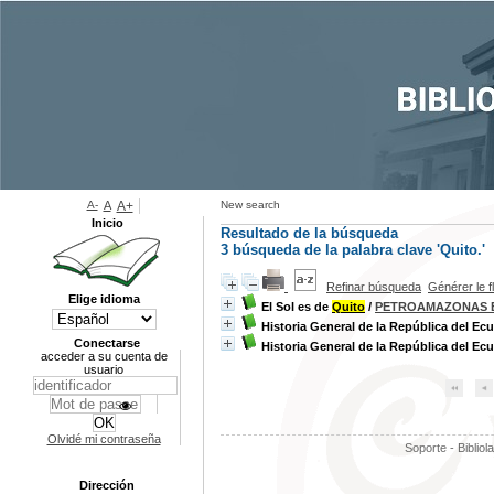
A-
A
A+
New search
Inicio
Resultado de la búsqueda
3
búsqueda de la palabra clave
'Quito.'
Refinar búsqueda
Générer le f
Elige idioma
El Sol es de
Quito
/
PETROAMAZONAS 
Historia General de la República del Ec
Conectarse
Historia General de la República del Ec
acceder a su cuenta de
usuario
Olvidé mi contraseña
Soporte - Bibliol
Dirección