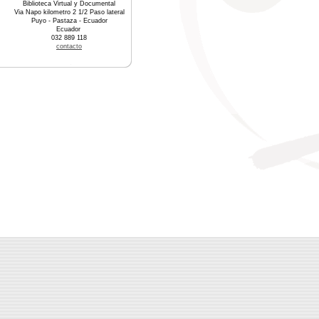
Biblioteca Virtual y Documental
Via Napo kilometro 2 1/2 Paso lateral
Puyo - Pastaza - Ecuador
Ecuador
032 889 118
contacto