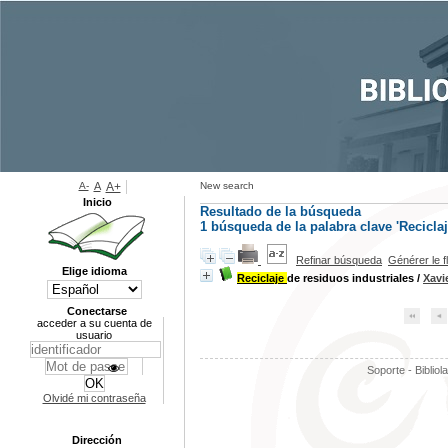
A-
A
A+
New search
Inicio
Resultado de la búsqueda
1
búsqueda de la palabra clave
'Reciclaj
Refinar búsqueda
Générer le f
Elige idioma
Reciclaje
de residuos industriales
/
Xavie
Conectarse
acceder a su cuenta de
usuario
Soporte - Bibliol
Olvidé mi contraseña
Dirección