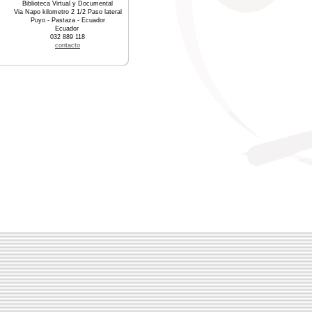
Biblioteca Virtual y Documental
Via Napo kilometro 2 1/2 Paso lateral
Puyo - Pastaza - Ecuador
Ecuador
032 889 118
contacto