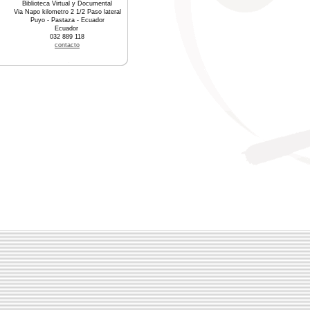
Biblioteca Virtual y Documental
Via Napo kilometro 2 1/2 Paso lateral
Puyo - Pastaza - Ecuador
Ecuador
032 889 118
contacto