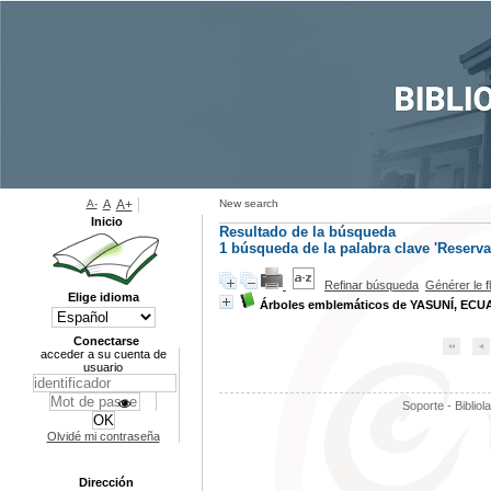
A-
A
A+
New search
Inicio
Resultado de la búsqueda
1
búsqueda de la palabra clave
'Reserva
Refinar búsqueda
Générer le f
Elige idioma
Árboles emblemáticos de YASUNÍ, ECU
Conectarse
acceder a su cuenta de
usuario
Soporte - Bibliol
Olvidé mi contraseña
Dirección