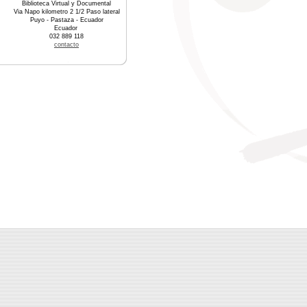
Biblioteca Virtual y Documental
Via Napo kilometro 2 1/2 Paso lateral
Puyo - Pastaza - Ecuador
Ecuador
032 889 118
contacto