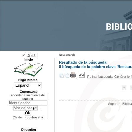
A-
A
A+
New search
Inicio
Resultado de la búsqueda
0
búsqueda de la palabra clave
'Restaur
Refinar búsqueda
Générer le f
Elige idioma
Conectarse
acceder a su cuenta de
usuario
Soporte - Bibliol
Olvidé mi contraseña
Dirección