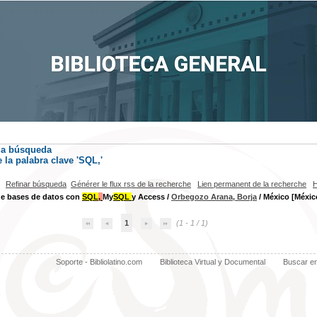
la búsqueda
la palabra clave
'SQL,'
Refinar búsqueda
Générer le flux rss de la recherche
Lien permanent de la recherche
H
de bases de datos con
SQL
,
My
SQL
y Access
/
Orbegozo Arana, Borja
/ México [México
1
(1 - 1 / 1)
Soporte - Bibliolatino.com
Biblioteca Virtual y Documental
Buscar e