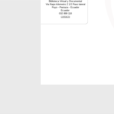
Biblioteca Virtual y Documental
Via Napo kilometro 2 1/2 Paso lateral
Puyo - Pastaza - Ecuador
Ecuador
032 889 118
contacto