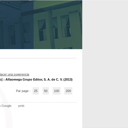
acer una sugerencia
] : Alfaomega Grupo Editor, S. A. de C. V. (2013)
Par page :
25
50
100
200
n Google
pmb