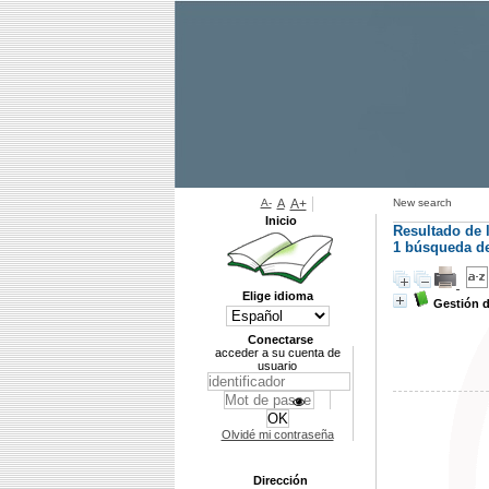
A-
A
A+
New search
Inicio
Resultado de 
1
búsqueda de 
Elige idioma
Gestión 
Conectarse
acceder a su cuenta de
usuario
Olvidé mi contraseña
Dirección