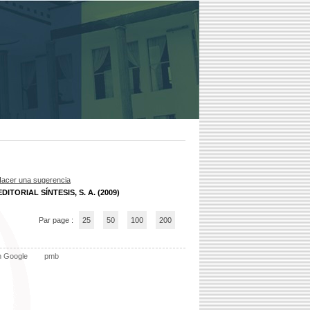
acer una sugerencia
EDITORIAL SÍNTESIS, S. A. (2009)
Par page :
25
50
100
200
n Google
pmb