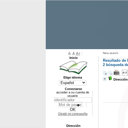
A-
A
A+
New search
Inicio
Resultado de 
2
búsqueda de 
Elige idioma
Dirección
Conectarse
acceder a su cuenta de
usuario
Olvidé mi contraseña
Dirección