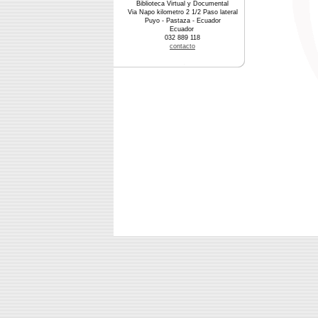
Biblioteca Virtual y Documental
Via Napo kilometro 2 1/2 Paso lateral
Puyo - Pastaza - Ecuador
Ecuador
032 889 118
contacto