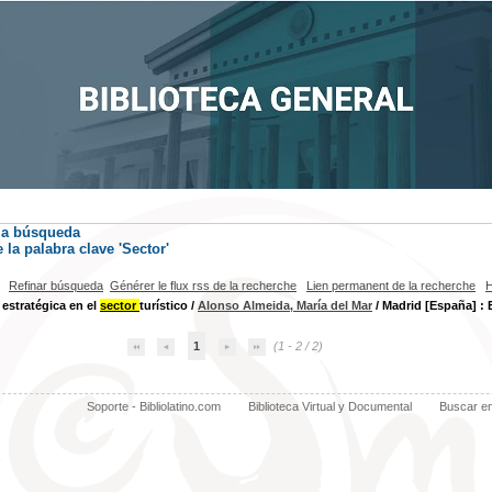
la búsqueda
la palabra clave
'Sector'
Refinar búsqueda
Générer le flux rss de la recherche
Lien permanent de la recherche
H
 estratégica en el
sector
turístico
/
Alonso Almeida, María del Mar
/ Madrid [España] : 
1
(1 - 2 / 2)
Soporte - Bibliolatino.com
Biblioteca Virtual y Documental
Buscar e