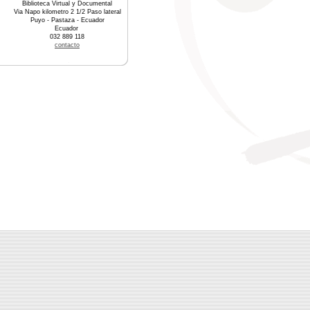
Biblioteca Virtual y Documental
Via Napo kilometro 2 1/2 Paso lateral
Puyo - Pastaza - Ecuador
Ecuador
032 889 118
contacto