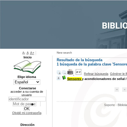
A-
A
A+
New search
Inicio
Resultado de la búsqueda
1
búsqueda de la palabra clave
'Sensore
Refinar búsqueda
Générer le f
Elige idioma
Sensores
y acondicionadores de señal
Conectarse
acceder a su cuenta de
usuario
Soporte - Bibliol
Olvidé mi contraseña
Dirección