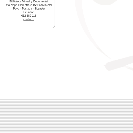
Biblioteca Virtual y Documental
Via Napo kilometro 2 1/2 Paso lateral
Puyo - Pastaza - Ecuador
Ecuador
032 889 118
contacto