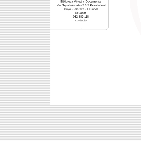
Biblioteca Virtual y Documental
Via Napo kilometro 2 1/2 Paso lateral
Puyo - Pastaza - Ecuador
Ecuador
032 889 118
contacto