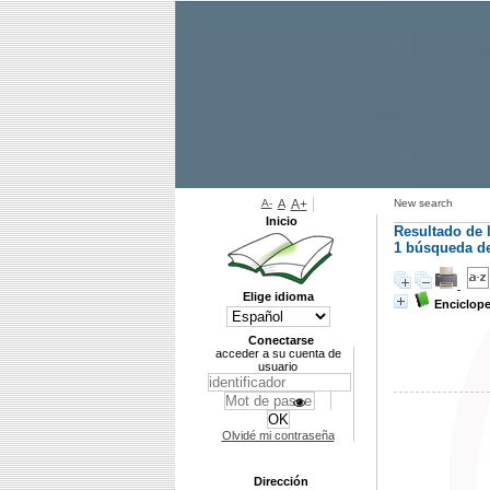
A-
A
A+
New search
Inicio
Resultado de 
1
búsqueda de 
Elige idioma
Enciclope
Conectarse
acceder a su cuenta de
usuario
Olvidé mi contraseña
Dirección