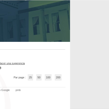
acer una sugerencia
)
Par page :
25
50
100
200
n Google
pmb