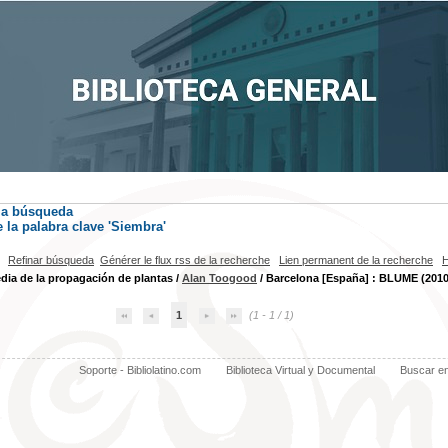
la búsqueda
la palabra clave
'Siembra'
Refinar búsqueda
Générer le flux rss de la recherche
Lien permanent de la recherche
H
dia de la propagación de plantas
/
Alan Toogood
/ Barcelona [España] : BLUME (2010
1
(1 - 1 / 1)
Soporte - Bibliolatino.com
Biblioteca Virtual y Documental
Buscar e