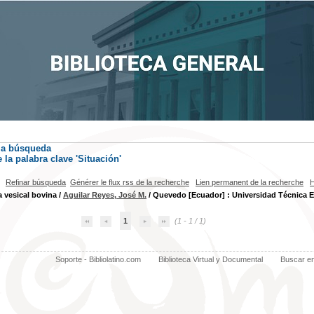
la búsqueda
la palabra clave
'Situación'
Refinar búsqueda
Générer le flux rss de la recherche
Lien permanent de la recherche
H
 vesical bovina
/
Aguilar Reyes, José M.
/ Quevedo [Ecuador] : Universidad Técnica 
1
(1 - 1 / 1)
Soporte - Bibliolatino.com
Biblioteca Virtual y Documental
Buscar e