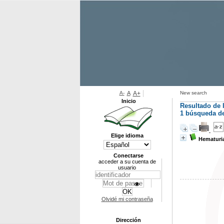
A-
A
A+
New search
Inicio
Resultado de 
1
búsqueda de 
Elige idioma
Hematuria
Conectarse
acceder a su cuenta de
usuario
Olvidé mi contraseña
Dirección