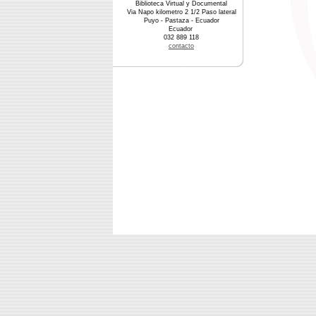
Biblioteca Virtual y Documental
Via Napo kilometro 2 1/2 Paso lateral
Puyo - Pastaza - Ecuador
Ecuador
032 889 118
contacto