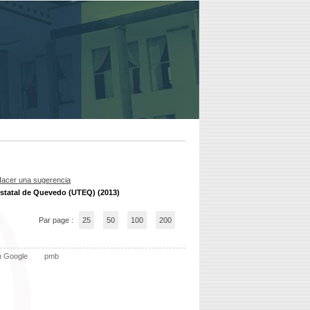
acer una sugerencia
Estatal de Quevedo (UTEQ) (2013)
Par page :
25
50
100
200
n Google
pmb