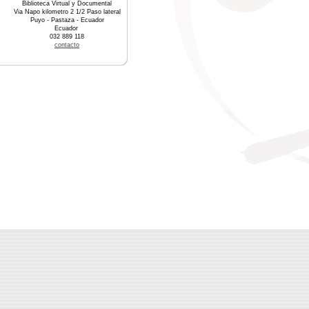
Biblioteca Virtual y Documental
Via Napo kilometro 2 1/2 Paso lateral
Puyo - Pastaza - Ecuador
Ecuador
032 889 118
contacto