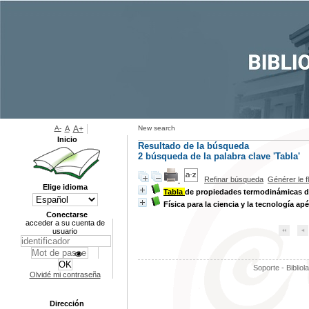
A-
A
A+
New search
Inicio
Resultado de la búsqueda
2
búsqueda de la palabra clave
'Tabla'
Refinar búsqueda
Générer le f
Elige idioma
Tabla
de propiedades termodinámicas d
Física para la ciencia y la tecnología a
Conectarse
acceder a su cuenta de
usuario
Soporte - Bibliol
Olvidé mi contraseña
Dirección