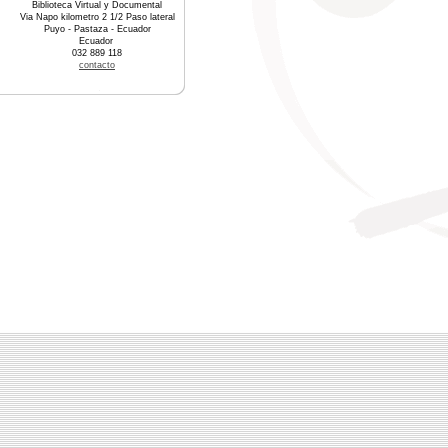
Biblioteca Virtual y Documental
Via Napo kilometro 2 1/2 Paso lateral
Puyo - Pastaza - Ecuador
Ecuador
032 889 118
contacto