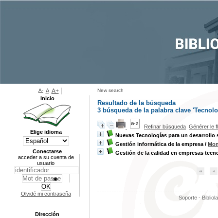
A-
A
A+
New search
Inicio
Resultado de la búsqueda
3
búsqueda de la palabra clave
'Tecnolo
Refinar búsqueda
Générer le f
Elige idioma
Nuevas Tecnologías para un desarrollo 
Gestión informática de la empresa
/
Mon
Conectarse
Gestión de la calidad en empresas tecn
acceder a su cuenta de
usuario
Olvidé mi contraseña
Soporte - Bibliol
Dirección