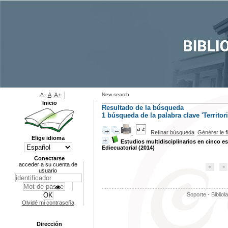
A-
A
A+
New search
Inicio
Resultado de la búsqueda
1
búsqueda de la palabra clave
'Territor
Refinar búsqueda
Générer le f
Elige idioma
Estudios multidisciplinarios en cinco e
Ediecuatorial (2014)
Conectarse
acceder a su cuenta de
usuario
Soporte - Bibliol
Olvidé mi contraseña
Dirección