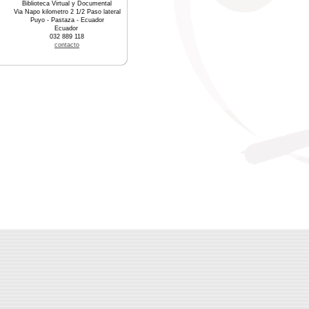
Biblioteca Virtual y Documental
Via Napo kilometro 2 1/2 Paso lateral
Puyo - Pastaza - Ecuador
Ecuador
032 889 118
contacto