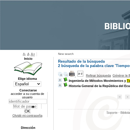
A-
A
A+
New search
Inicio
Resultado de la búsqueda
2
búsqueda de la palabra clave
'Tiempo
Refinar búsqueda
Générer le f
Elige idioma
Ingeniería de Métodos Movimientos y
T
Historia General de la República del Ec
Conectarse
acceder a su cuenta de
usuario
Soporte - Bibliol
Olvidé mi contraseña
Dirección