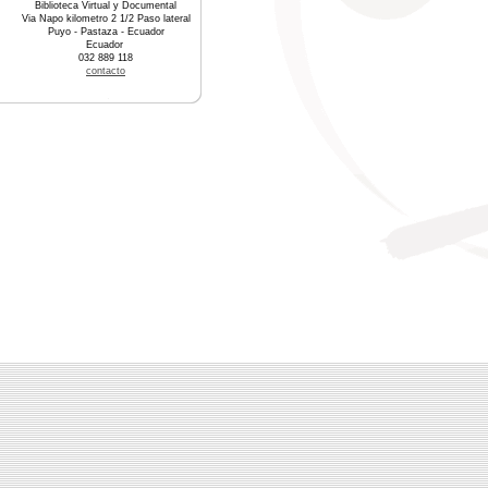
Biblioteca Virtual y Documental
Via Napo kilometro 2 1/2 Paso lateral
Puyo - Pastaza - Ecuador
Ecuador
032 889 118
contacto