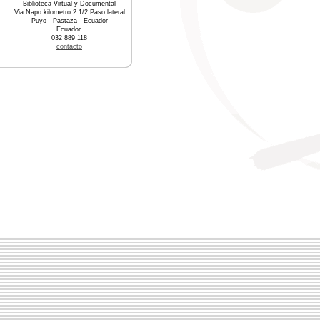
Biblioteca Virtual y Documental
Via Napo kilometro 2 1/2 Paso lateral
Puyo - Pastaza - Ecuador
Ecuador
032 889 118
contacto