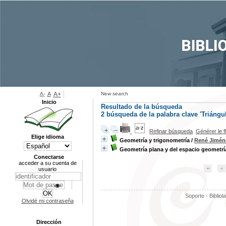
A-
A
A+
New search
Inicio
Resultado de la búsqueda
2
búsqueda de la palabra clave
'Triángu
Refinar búsqueda
Générer le f
Elige idioma
Geometría y trigonometría
/
René Jimén
Geometría plana y del espacio geometría
Conectarse
acceder a su cuenta de
usuario
Soporte - Bibliol
Olvidé mi contraseña
Dirección