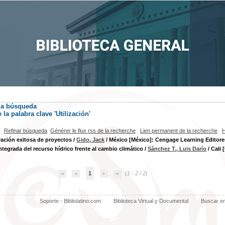
la búsqueda
la palabra clave
'Utilización'
Refinar búsqueda
Générer le flux rss de la recherche
Lien permanent de la recherche
H
ación exitosa de proyectos
/
Gido, Jack
/ México [México]: Cengage Learning Editores,
ntegrada del recurso hídrico frente al cambio climático
/
Sánchez T., Luis Darío
/ Cali 
1
(1 - 2 / 2)
Soporte - Bibliolatino.com
Biblioteca Virtual y Documental
Buscar e