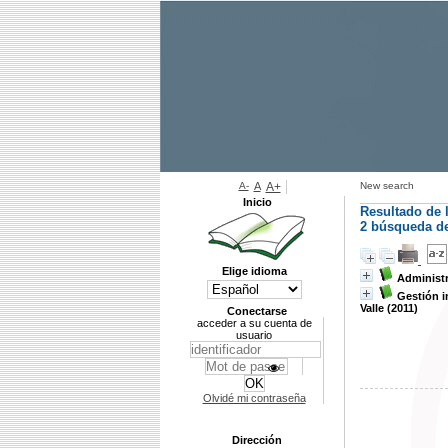
A-
A
A+
New search
Inicio
Resultado de 
2
búsqueda de 
Elige idioma
Administr
Gestión i
Valle (2011)
Conectarse
acceder a su cuenta de
usuario
Olvidé mi contraseña
Dirección