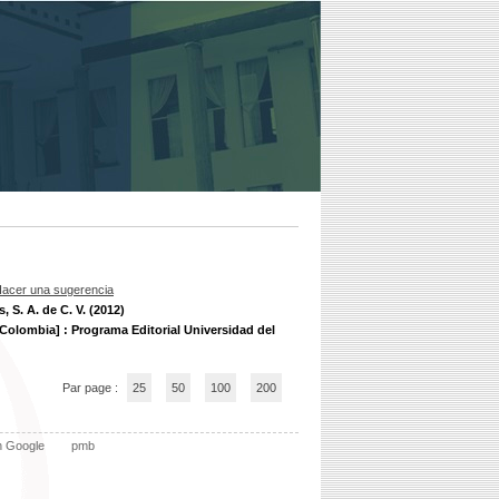
acer una sugerencia
 S. A. de C. V. (2012)
[Colombia] : Programa Editorial Universidad del
Par page :
25
50
100
200
n Google
pmb