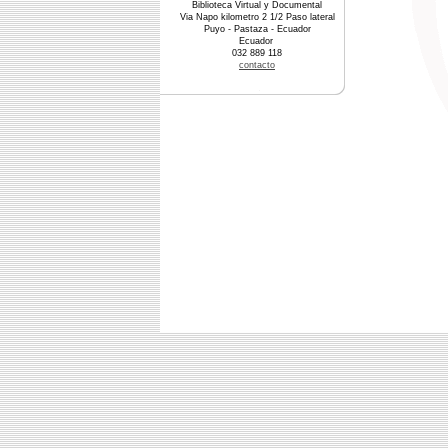
Biblioteca Virtual y Documental
Via Napo kilometro 2 1/2 Paso lateral
Puyo - Pastaza - Ecuador
Ecuador
032 889 118
contacto