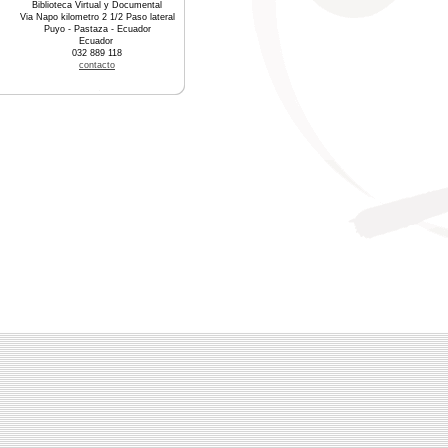
Biblioteca Virtual y Documental
Via Napo kilometro 2 1/2 Paso lateral
Puyo - Pastaza - Ecuador
Ecuador
032 889 118
contacto