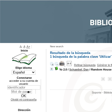
A-
A
A+
New search
Inicio
Resultado de la búsqueda
1
búsqueda de la palabra clave
'Utilizar'
Refinar búsqueda
Générer le f
Elige idioma
Yo 2.0
/
Schawbel, Dan
/ Random House M
Conectarse
acceder a su cuenta de
usuario
Soporte - Bibliol
Olvidé mi contraseña
Dirección