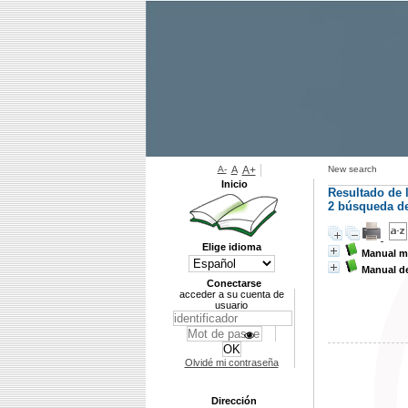
A-
A
A+
New search
Inicio
Resultado de 
2
búsqueda de 
Elige idioma
Manual me
Manual de
Conectarse
acceder a su cuenta de
usuario
Olvidé mi contraseña
Dirección