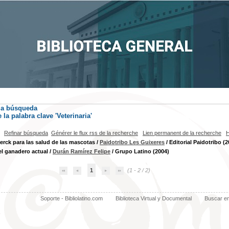
la búsqueda
la palabra clave
'Veterinaria'
Refinar búsqueda
Générer le flux rss de la recherche
Lien permanent de la recherche
H
rck para las salud de las mascotas
/
Paidotribo Les Guixeres
/ Editorial Paidotribo (2
l ganadero actual
/
Durán Ramírez Felipe
/ Grupo Latino (2004)
1
(1 - 2 / 2)
Soporte - Bibliolatino.com
Biblioteca Virtual y Documental
Buscar e