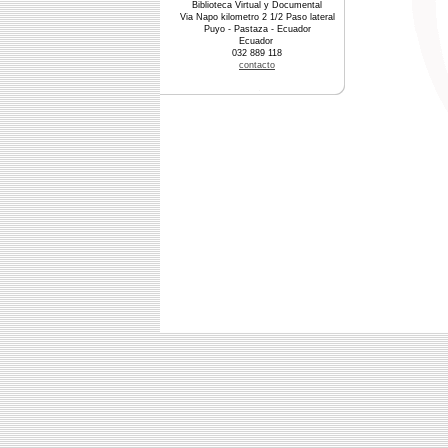
Biblioteca Virtual y Documental
Via Napo kilometro 2 1/2 Paso lateral
Puyo - Pastaza - Ecuador
Ecuador
032 889 118
contacto