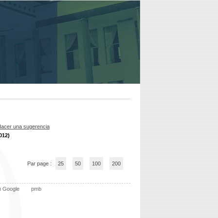
acer una sugerencia
012)
Par page :
25
50
100
200
n Google
pmb