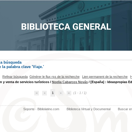
la búsqueda
la palabra clave
'Viaje.'
Refinar búsqueda
Générer le flux rss de la recherche
Lien permanent de la recherche
H
 y venta de servicios turísticos
/
Noelia Cabarcos Novás
/ [España] : Ideaspropias Edit
1
(1 - 1 / 1)
Soporte - Bibliolatino.com
Biblioteca Virtual y Documental
Buscar e