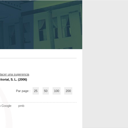
acer una sugerencia
orial, S. L. (2006)
Par page :
25
50
100
200
n Google
pmb