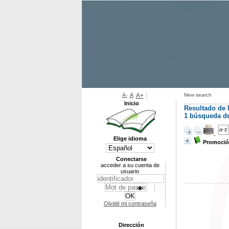
A-
A
A+
New search
Inicio
Resultado de 
1
búsqueda de 
Elige idioma
Promoción
Conectarse
acceder a su cuenta de
usuario
Olvidé mi contraseña
Dirección