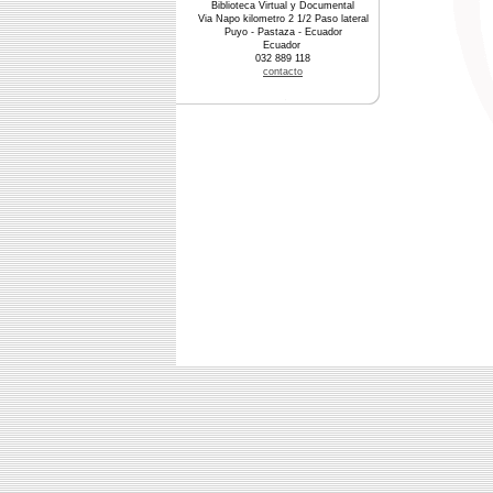
Biblioteca Virtual y Documental
Via Napo kilometro 2 1/2 Paso lateral
Puyo - Pastaza - Ecuador
Ecuador
032 889 118
contacto