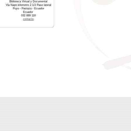
Biblioteca Virtual y Documental
Via Napo kilometro 2 1/2 Paso lateral
Puyo - Pastaza - Ecuador
Ecuador
032 889 118
contacto