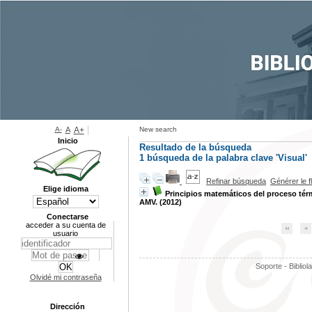
A-
A
A+
New search
Inicio
Resultado de la búsqueda
1
búsqueda de la palabra clave
'Visual'
Refinar búsqueda
Générer le f
Elige idioma
Principios matemáticos del proceso tér
AMV. (2012)
Conectarse
acceder a su cuenta de
usuario
Soporte - Bibliol
Olvidé mi contraseña
Dirección