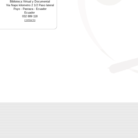
Biblioteca Virtual y Documental
Via Napo kilometro 2 1/2 Paso lateral
Puyo - Pastaza - Ecuador
Ecuador
032 889 118
contacto