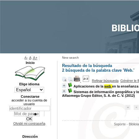
A-
A
A+
New search
Inicio
Resultado de la búsqueda
2
búsqueda de la palabra clave
'Web.'
Refinar búsqueda
Générer le f
Elige idioma
Aplicaciones de la
web
en la enseñanza
Sistemas de información geográfica y l
Alfaomega Grupo Editor, S. A. de C. V. (2012)
Conectarse
acceder a su cuenta de
usuario
Olvidé mi contraseña
Soporte - Bibliol
Dirección