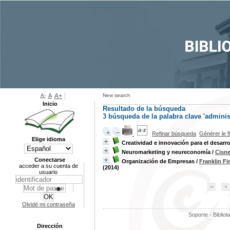
A-
A
A+
New search
Inicio
Resultado de la búsqueda
3
búsqueda de la palabra clave
'adminis
Refinar búsqueda
Générer le f
Elige idioma
Creatividad e innovación para el desarro
Neuromarketing y neureconomía
/
Cisne
Conectarse
Organización de Empresas
/
Franklin F
acceder a su cuenta de
(2014)
usuario
Olvidé mi contraseña
Soporte - Bibliol
Dirección