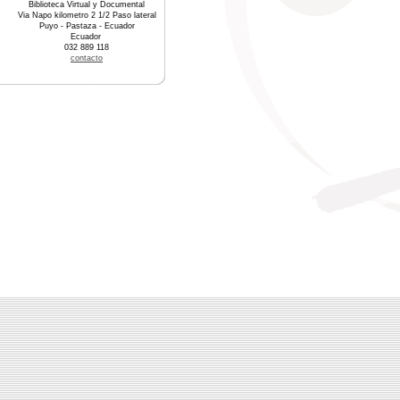
Biblioteca Virtual y Documental
Via Napo kilometro 2 1/2 Paso lateral
Puyo - Pastaza - Ecuador
Ecuador
032 889 118
contacto