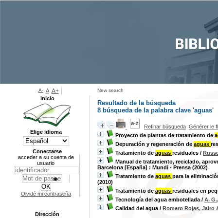
A-
A
A+
New search
Inicio
Resultado de la búsqueda
8
búsqueda de la palabra clave
'aguas'
Refinar búsqueda
Générer le f
Elige idioma
Proyecto de plantas de tratamiento de
a
Depuración y regeneración de
aguas
re
Conectarse
Tratamiento de
aguas
residuales
/
Russe
acceder a su cuenta de
Manual de tratamiento, reciclado, apro
usuario
Barcelona [España] : Mundi - Prensa (2002)
Tratamiento de
aguas
para la eliminac
(2010)
Tratamiento de
aguas
residuales en pe
Olvidé mi contraseña
Tecnología del agua embotellada
/
A. G.
Calidad del agua
/
Romero Rojas, Jairo 
Dirección