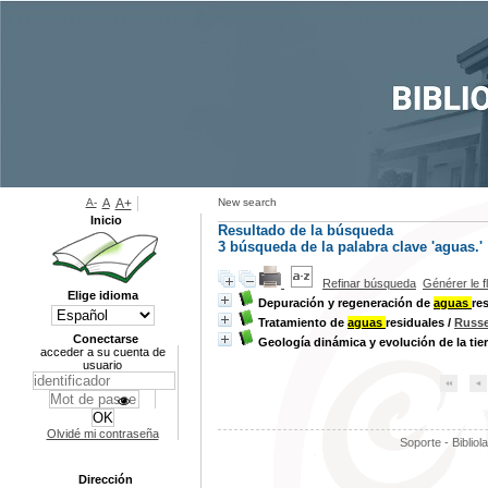
A-
A
A+
New search
Inicio
Resultado de la búsqueda
3
búsqueda de la palabra clave
'aguas.'
Refinar búsqueda
Générer le f
Elige idioma
Depuración y regeneración de
aguas
re
Tratamiento de
aguas
residuales
/
Russe
Conectarse
Geología dinámica y evolución de la tier
acceder a su cuenta de
usuario
Olvidé mi contraseña
Soporte - Bibliol
Dirección