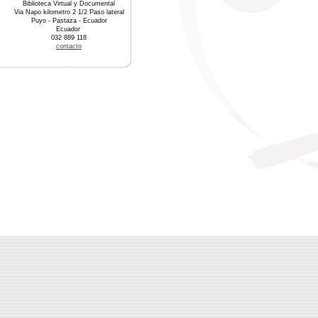
Biblioteca Virtual y Documental
Via Napo kilometro 2 1/2 Paso lateral
Puyo - Pastaza - Ecuador
Ecuador
032 889 118
contacto