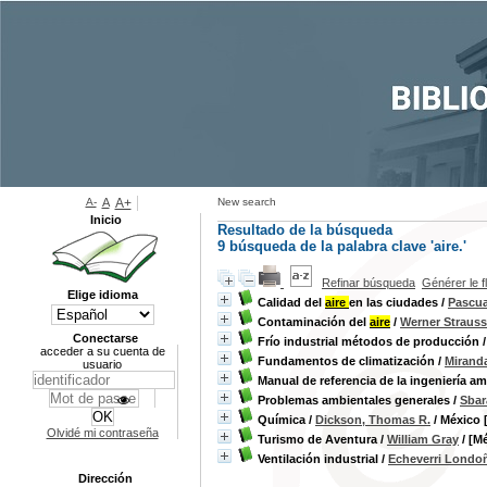
A-
A
A+
New search
Inicio
Resultado de la búsqueda
9
búsqueda de la palabra clave
'aire.'
Refinar búsqueda
Générer le f
Elige idioma
Calidad del
aire
en las ciudades
/
Pascua
Contaminación del
aire
/
Werner Strauss
Conectarse
Frío industrial métodos de producción
acceder a su cuenta de
Fundamentos de climatización
/
Miranda
usuario
Manual de referencia de la ingeniería am
Problemas ambientales generales
/
Sbar
Química
/
Dickson, Thomas R.
/ México [
Olvidé mi contraseña
Turismo de Aventura
/
William Gray
/ [Mé
Ventilación industrial
/
Echeverri Londoñ
Dirección