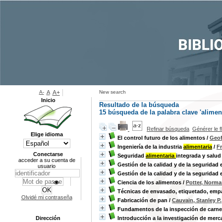
A-
A
A+
New search
Inicio
Resultado de la búsqueda
15
búsqueda de la palabra clave
'alimen
Refinar búsqueda
Générer le f
Elige idioma
El control futuro de los alimentos
/
Geof
Ingeniería de la industria
alimentaria
/
F
Conectarse
Seguridad
alimentaria
integrada y salud 
acceder a su cuenta de
Gestión de la calidad y de la seguridad 
usuario
Gestión de la calidad y de la seguridad 
Ciencia de los alimentos
/
Potter, Norma
Técnicas de envasado, etiquetado, em
Olvidé mi contraseña
Fabricación de pan
/
Cauvain, Stanley P.
Fundamentos de la inspección de carn
Dirección
Introducción a la investigación de mer