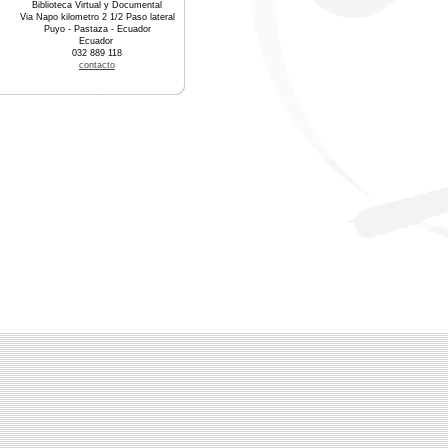
Biblioteca Virtual y Documental
Via Napo kilometro 2 1/2 Paso lateral
Puyo - Pastaza - Ecuador
Ecuador
032 889 118
contacto