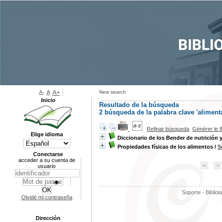
A-
A
A+
New search
Inicio
Resultado de la búsqueda
2
búsqueda de la palabra clave
'alimenta
Refinar búsqueda
Générer le f
Elige idioma
Diccionario de los Bender de nutrición 
Propiedades físicas de los alimentos
/
S
Conectarse
acceder a su cuenta de
usuario
Soporte - Bibliol
Olvidé mi contraseña
Dirección