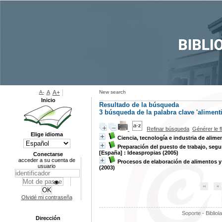
A-
A
A+
New search
Inicio
Resultado de la búsqueda
3
búsqueda de la palabra clave
'alimenti
Refinar búsqueda
Générer le f
Elige idioma
Ciencia, tecnología e industria de alime
Preparación del puesto de trabajo, segu
[España] : Ideaspropias (2005)
Conectarse
acceder a su cuenta de
Procesos de elaboración de alimentos y
usuario
(2003)
Olvidé mi contraseña
Soporte - Bibliol
Dirección