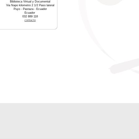
Biblioteca Virtual y Documental
Via Napo kilometro 2 1/2 Paso lateral
Puyo - Pastaza - Ecuador
Ecuador
032 889 118
contacto