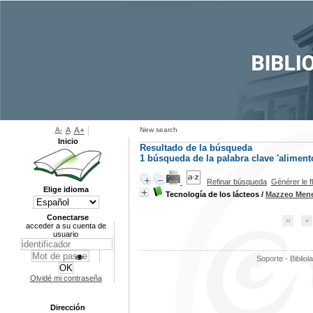
A-
A
A+
New search
Inicio
Resultado de la búsqueda
1
búsqueda de la palabra clave
'aliment
Refinar búsqueda
Générer le f
Elige idioma
Tecnología de los lácteos
/
Mazzeo Mene
Conectarse
acceder a su cuenta de
usuario
Soporte - Bibliol
Olvidé mi contraseña
Dirección