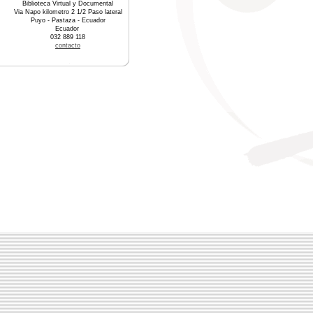
Biblioteca Virtual y Documental
Via Napo kilometro 2 1/2 Paso lateral
Puyo - Pastaza - Ecuador
Ecuador
032 889 118
contacto