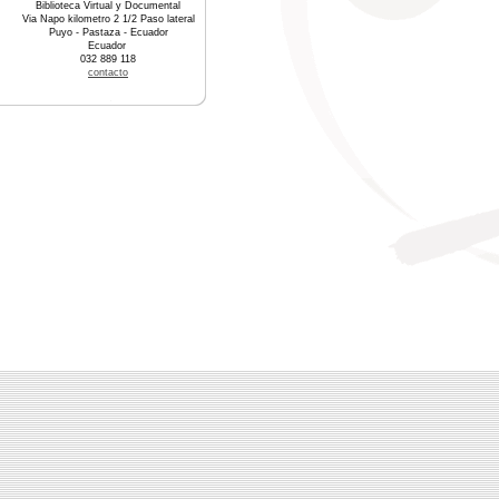
Biblioteca Virtual y Documental
Via Napo kilometro 2 1/2 Paso lateral
Puyo - Pastaza - Ecuador
Ecuador
032 889 118
contacto