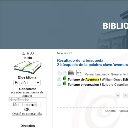
A-
A
A+
New search
Inicio
Resultado de la búsqueda
2
búsqueda de la palabra clave
'aventura
Refinar búsqueda
Générer le f
Elige idioma
Turismo de
Aventura
/
William Gray
/ [Mé
Turismo y recreación
/
Eulogio Castella
Conectarse
acceder a su cuenta de
usuario
Soporte - Bibliol
Olvidé mi contraseña
Dirección