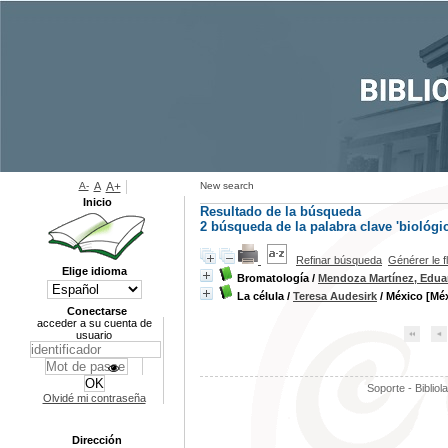
A-
A
A+
New search
Inicio
Resultado de la búsqueda
2
búsqueda de la palabra clave
'biológic
Refinar búsqueda
Générer le f
Elige idioma
Bromatología
/
Mendoza Martínez, Edua
La célula
/
Teresa Audesirk
/ México [Méx
Conectarse
acceder a su cuenta de
usuario
Soporte - Bibliol
Olvidé mi contraseña
Dirección