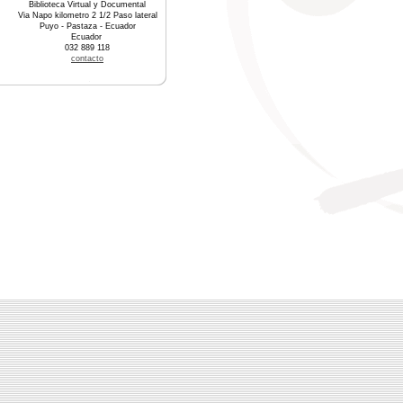
Biblioteca Virtual y Documental
Via Napo kilometro 2 1/2 Paso lateral
Puyo - Pastaza - Ecuador
Ecuador
032 889 118
contacto