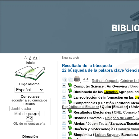
A-
A
A+
New search
Inicio
Resultado de la búsqueda
22
búsqueda de la palabra clave
'cienci
Refinar búsqueda
Générer le f
Elige idioma
Computer Science : An Overview
/
Broos
Diccionario de las
Ciencias
Agropecuari
Conectarse
La recolección de información en las
ci
acceder a su cuenta de
Competencias y Gestión Territorial Memor
usuario
República del Ecuador
/ Quito [Ecuador] : Uni
Resultados Electorales
/
CNE; Consejo N
Historia Universal
/
Delgado de Cantú, G
Olvidé mi contraseña
Abejas
/
Jügen Tautz
/ Zaragoza[España] 
Bioética y biotecnología
/
Ondarza Vidau
Bioquímica
/
Lubert Stryper
/ Barcelona 
Dirección