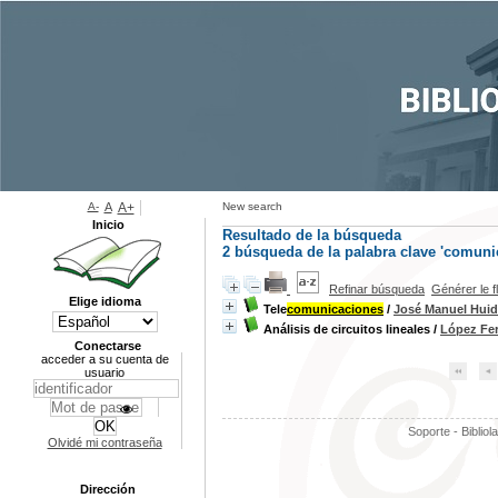
A-
A
A+
New search
Inicio
Resultado de la búsqueda
2
búsqueda de la palabra clave
'comuni
Refinar búsqueda
Générer le f
Elige idioma
Tele
comunicaciones
/
José Manuel Hui
Análisis de circuitos lineales
/
López Fer
Conectarse
acceder a su cuenta de
usuario
Soporte - Bibliol
Olvidé mi contraseña
Dirección