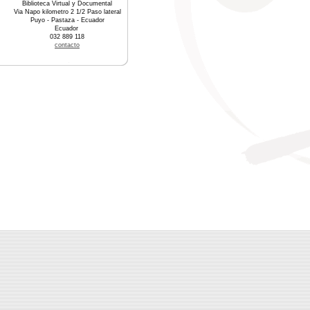
Biblioteca Virtual y Documental
Via Napo kilometro 2 1/2 Paso lateral
Puyo - Pastaza - Ecuador
Ecuador
032 889 118
contacto