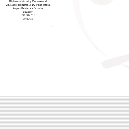
Biblioteca Virtual y Documental
Via Napo kilometro 2 1/2 Paso lateral
Puyo - Pastaza - Ecuador
Ecuador
032 889 118
contacto