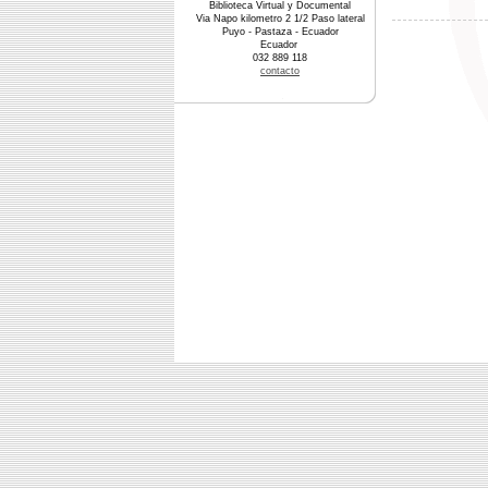
Biblioteca Virtual y Documental
Via Napo kilometro 2 1/2 Paso lateral
Puyo - Pastaza - Ecuador
Ecuador
032 889 118
contacto