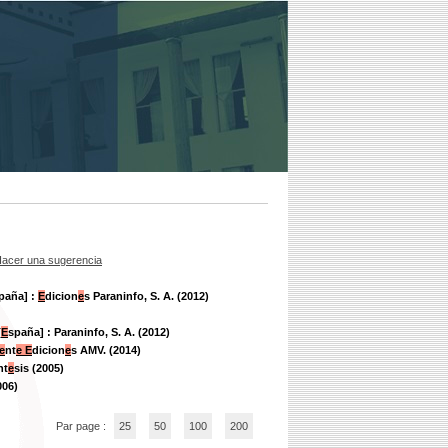
acer una sugerencia
paña] :
E
dicion
e
s Paraninfo, S. A. (2012)
[
E
spaña] : Paraninfo, S. A. (2012)
e
nt
e
E
dicion
e
s AMV. (2014)
nt
e
sis (2005)
006)
Par page :
25
50
100
200