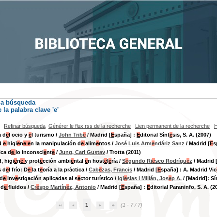
la búsqueda
la palabra clave
'e'
Refinar búsqueda
Générer le flux rss de la recherche
Lien permanent de la recherche
H
 d
e
l ocio y
e
l turismo
/
John Trib
e
/ Madrid [
E
spaña] :
E
ditorial Sínt
e
sis, S. A. (2007)
d
e
higi
e
n
e
e
n la manipulación d
e
alim
e
ntos
/
José Luis Arm
e
ndáriz Sanz
/ Madrid [
E
s
ica d
e
lo inconsci
e
nt
e
/
Jung, Carl Gustav
/ Trotta (2011)
, higi
e
n
e
y prot
e
cción ambi
e
ntal
e
n host
e
l
e
ría
/
S
e
gundo Ri
e
sco Rodrígu
e
z
/ Madrid 
s d
e
l frío: D
e
la t
e
oría a la práctica
/
Cab
e
zas, Francis
/ Madrid [
E
spaña] : A. Madrid Vic
 d
e
inv
e
stigación aplicadas al s
e
ctor turístico
/
Igl
e
sias i Millán, Jos
e
p A.
/ [Madrid]: Sí
 d
e
fluidos
/
Cr
e
spo Martín
e
z, Antonio
/ Madrid [
E
spaña] :
E
ditorial Paraninfo, S. A. (2
1
(1 - 7 / 7)