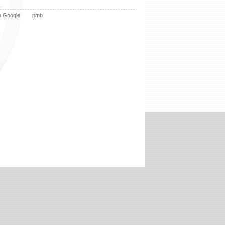
n Google
pmb