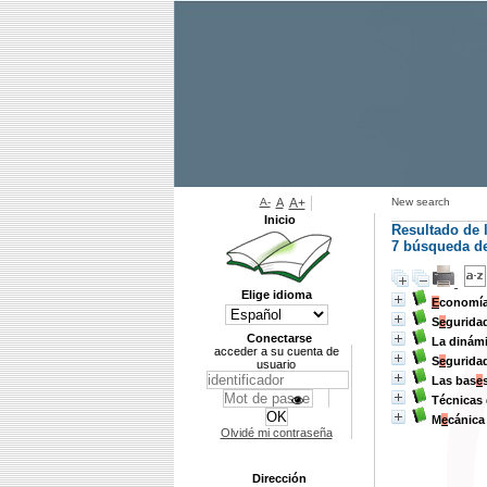
A-
A
A+
New search
Inicio
Resultado de 
7
búsqueda de 
Elige idioma
E
conomía
S
e
gurida
Conectarse
La dinám
acceder a su cuenta de
S
e
guridad
usuario
Las bas
e
Técnicas
M
e
cánica
Olvidé mi contraseña
Dirección