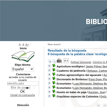
A-
A
A+
New search
Inicio
Resultado de la búsqueda
8
búsqueda de la palabra clave
'ecológi
Refinar búsqueda
Générer le f
Elige idioma
Agricultura ecológica
/
Javier Flórez Se
Cuaderno de jardinería
/
Delvaux, Cathe
Conectarse
Cultivo agroecológico del aguacate
/
An
acceder a su cuenta de
Diccionario de Botánica
/
Font Quer, Pío
usuario
Ecoturismo
/
Luis Hernando Jiménez Bu
Ecoturismo
/
Luis Hernando Jiménez Bu
Huerto en balas de paja
/
Karsten, Joel
/
Olvidé mi contraseña
Orquídeas especies de Colombia
/
Ortíz
Dirección