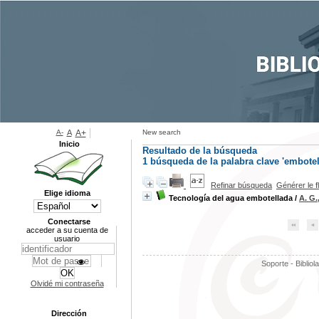
A-
A
A+
New search
Inicio
Resultado de la búsqueda
1
búsqueda de la palabra clave
'embotel
Refinar búsqueda
Générer le f
Elige idioma
Tecnología del agua embotellada
/
A. G.
Conectarse
acceder a su cuenta de
usuario
Soporte - Bibliol
Olvidé mi contraseña
Dirección