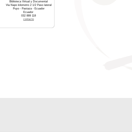
Biblioteca Virtual y Documental
Via Napo kilometro 2 1/2 Paso lateral
Puyo - Pastaza - Ecuador
Ecuador
032 889 118
contacto