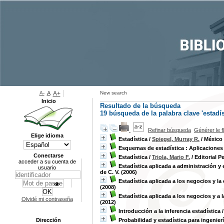
A-
A
A+
New search
Inicio
Resultado de la búsqueda
19
búsqueda de la palabra clave
'estadís
Refinar búsqueda
Générer le f
Elige idioma
Estadística
/
Spiegel, Murray R.
/ México 
Esquemas de estadística : Aplicaciones
Conectarse
Estadística
/
Triola, Mario F.
/ Editorial P
acceder a su cuenta de
Estadística aplicada a administración 
usuario
de C. V. (2006)
Estadística aplicada a los negocios y l
(2008)
Estadística aplicada a los negocios y a
Olvidé mi contraseña
(2012)
Introducción a la inferencia estadística
Dirección
Probabilidad y estadística para ingenier