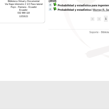
(2010)
Biblioteca Virtual y Documental
Via Napo kilometro 2 1/2 Paso lateral
Probabilidad y estadística para ingenier
Puyo - Pastaza - Ecuador
Probabilidad y estadística
/
Murray R. Sp
Ecuador
032 889 118
contacto
1
Soporte - Bibliol