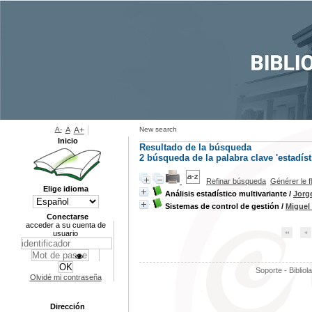
A-
A
A+
New search
Inicio
Resultado de la búsqueda
2
búsqueda de la palabra clave
'estadíst
Refinar búsqueda
Générer le f
Elige idioma
Análisis estadístico multivariante
/
Jorg
Sistemas de control de gestión
/
Miguel
Conectarse
acceder a su cuenta de
usuario
Soporte - Bibliol
Olvidé mi contraseña
Dirección