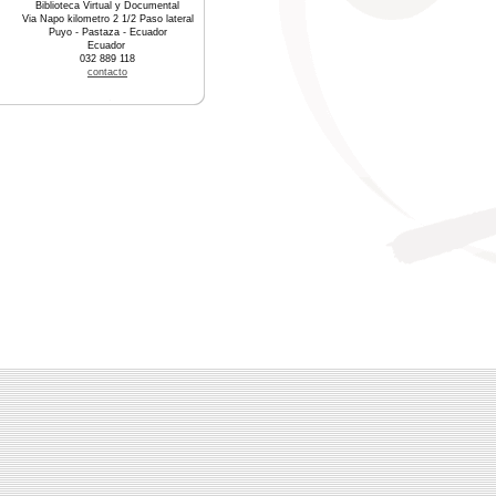
Biblioteca Virtual y Documental
Via Napo kilometro 2 1/2 Paso lateral
Puyo - Pastaza - Ecuador
Ecuador
032 889 118
contacto