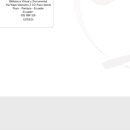
Biblioteca Virtual y Documental
Via Napo kilometro 2 1/2 Paso lateral
Puyo - Pastaza - Ecuador
Ecuador
032 889 118
contacto