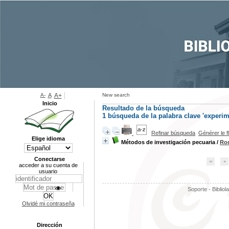
A-
A
A+
New search
Inicio
Resultado de la búsqueda
1
búsqueda de la palabra clave
'experim
Refinar búsqueda
Générer le f
Elige idioma
Métodos de investigación pecuaria
/
Rod
Conectarse
acceder a su cuenta de
usuario
Soporte - Bibliol
Olvidé mi contraseña
Dirección