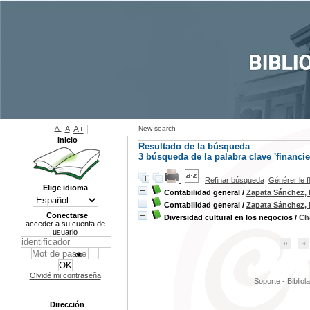
A-
A
A+
New search
Inicio
Resultado de la búsqueda
3
búsqueda de la palabra clave
'financie
Refinar búsqueda
Générer le f
Elige idioma
Contabilidad general
/
Zapata Sánchez,
Contabilidad general
/
Zapata Sánchez,
Conectarse
Diversidad cultural en los negocios
/
Ch
acceder a su cuenta de
usuario
Olvidé mi contraseña
Soporte - Bibliol
Dirección