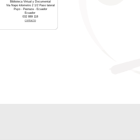
Biblioteca Virtual y Documental
Via Napo kilometro 2 1/2 Paso lateral
Puyo - Pastaza - Ecuador
Ecuador
032 889 118
contacto