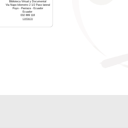
Biblioteca Virtual y Documental
Via Napo kilometro 2 1/2 Paso lateral
Puyo - Pastaza - Ecuador
Ecuador
032 889 118
contacto