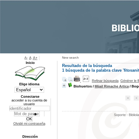
A-
A
A+
New search
Inicio
Resultado de la búsqueda
1
búsqueda de la palabra clave
'fitosani
Refinar búsqueda
Générer le f
Elige idioma
Biohuertos
/
Mijail Rimache Artica
/ Bogo
Conectarse
acceder a su cuenta de
usuario
Soporte - Bibliol
Olvidé mi contraseña
Dirección